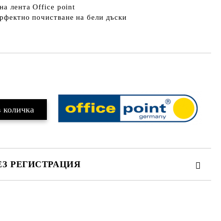
на лента Office point
ерфектно почистване на бели дъски
Добави в желани
ЕЗ РЕГИСТРАЦИЯ
те на работния ден.