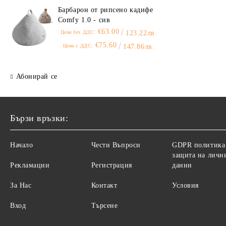
Барбарон от рипсено кадифе
Comfy 1.0 - сив
€63.00
Цена без ДДС:
123.22лв.
€75.60
Цена с ДДС:
147.86лв.
Абонирай се
Бързи връзки:
Начало
Чести Въпроси
GDPR политика
защита на личн
Рекламации
Регистрация
данни
За Нас
Контакт
Условия
Вход
Търсене