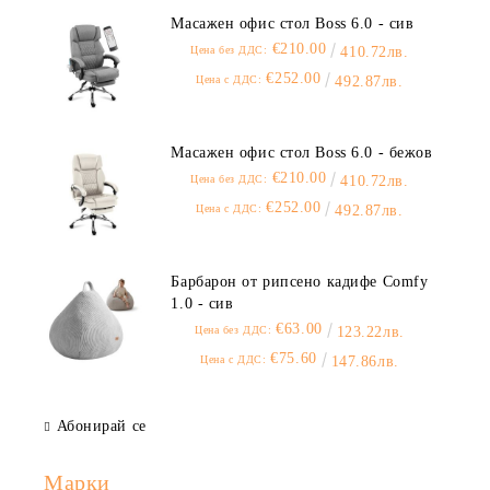
Масажен офис стол Boss 6.0 - сив
€210.00
Цена без ДДС:
410.72лв.
€252.00
Цена с ДДС:
492.87лв.
Масажен офис стол Boss 6.0 - бежов
€210.00
Цена без ДДС:
410.72лв.
€252.00
Цена с ДДС:
492.87лв.
Барбарон от рипсено кадифе Comfy
1.0 - сив
€63.00
Цена без ДДС:
123.22лв.
€75.60
Цена с ДДС:
147.86лв.
Абонирай се
Марки