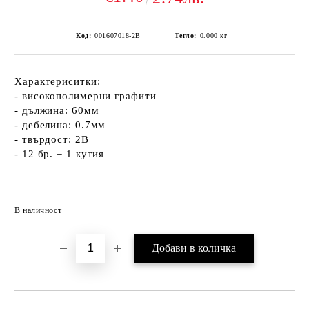
Код:
001607018-2B
Тегло:
0.000
кг
Характериситки:
- високополимерни графити
- дължина: 60мм
- дебелина: 0.7мм
- твърдост: 2B
- 12 бр. = 1 кутия
Добави в желани
В наличност