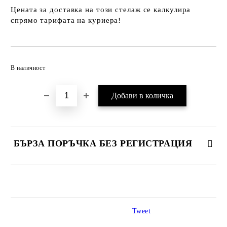
Цената за доставка на този стелаж се калкулира
спрямо тарифата на куриера!
Добави в желани
В наличност
БЪРЗА ПОРЪЧКА БЕЗ РЕГИСТРАЦИЯ
САМО ПОПЪЛНЕТЕ 2 ПОЛЕТА
Tweet
Ние ще се свържем с вас в рамките на работния ден.