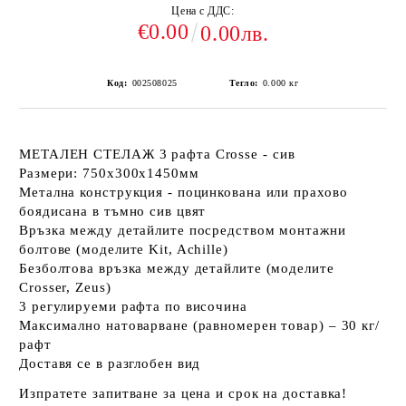
Цена с ДДС:
€0.00
0.00лв.
Код:
002508025
Тегло:
0.000
кг
МЕТАЛЕН СТЕЛАЖ 3 рафта Crosse - сив
Размери: 750х300х1450мм
Метална конструкция - поцинкована или прахово
боядисана в тъмно сив цвят
Връзка между детайлите посредством монтажни
болтове (моделите Kit, Achille)
Безболтова връзка между детайлите (моделите
Crosser, Zeus)
3 регулируеми рафта по височина
Максимално натоварване (равномерен товар) – 30 кг/
рафт
Доставя се в разглобен вид
Изпратете запитване за цена и срок на доставка!