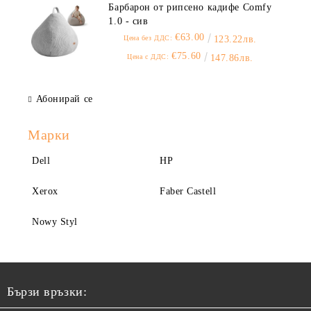
Барбарон от рипсено кадифе Comfy
1.0 - сив
€63.00
Цена без ДДС:
123.22лв.
€75.60
Цена с ДДС:
147.86лв.
Абонирай се
Марки
Dell
HP
Xerox
Faber Castell
Nowy Styl
Бързи връзки: