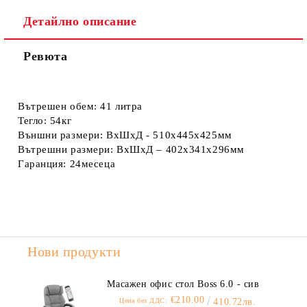
Детайлно описание
Ревюта
Вътрешен обем:
41 литра
Тегло:
54кг
Външни размери:
ВхШхД - 510x445x425мм
Вътрешни размери:
ВхШхД – 402х341х296мм
Гаранция:
24месеца
Нови продукти
Масажен офис стол Boss 6.0 - сив
€210.00
Цена без ДДС:
410.72лв.