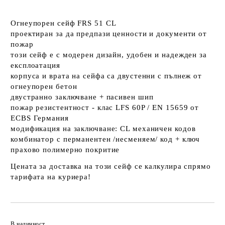
Огнеупорен сейф FRS 51 СL
проектиран за да предпази ценности и документи от
пожар
този сейф е с модерен дизайн, удобен и надежден за
експлоатация
корпуса и врата на сейфа са двустенни с пълнеж от
огнеупорен бетон
двустранно заключване + пасивен шип
пожар резистентност - клас LFS 60P / ЕN 15659 от
ECBS Германия
модификация на заключване: CL механичен кодов
комбинатор с перманентен /несменяем/ код + ключ
прахово полимерно покритие
Цената за доставка на този сейф се калкулира спрямо
тарифата на куриера!
Добави в желани
В наличност