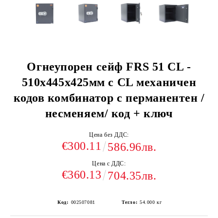
Огнеупорен сейф FRS 51 СL -
510x445x425мм с CL механичен
кодов комбинатор с перманентен /
несменяем/ код + ключ
Цена без ДДС:
€300.11
586.96лв.
Цена с ДДС:
€360.13
704.35лв.
Код:
002507081
Тегло:
54.000
кг