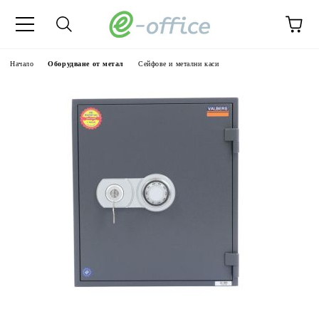
Начало
Оборудване от метал
Сейфове и метални каси