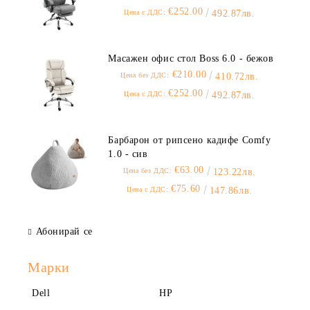
€252.00
Цена с ДДС:
492.87лв.
Масажен офис стол Boss 6.0 - бежов
€210.00
Цена без ДДС:
410.72лв.
€252.00
Цена с ДДС:
492.87лв.
Барбарон от рипсено кадифе Comfy
1.0 - сив
€63.00
Цена без ДДС:
123.22лв.
€75.60
Цена с ДДС:
147.86лв.
Абонирай се
Марки
Dell
HP