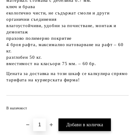
материал: стомана с дебелина 0.7 мм.
ключ и брава
екологично чисти, не съдържат смоли и други
органични съединения
влагоустойчиви, удобни за почистване, монтаж и
демонтаж
прахово полимерно покритие
4 броя рафта, максимално натоварване на рафт – 60
кг.
разглобен 50 кг.
вместимост на класьори 75 мм. – 60 бр.
Цената за доставка на този шкаф се калкулира спрямо
тарифата на куриерската фирма!
Добави в желани
В наличност