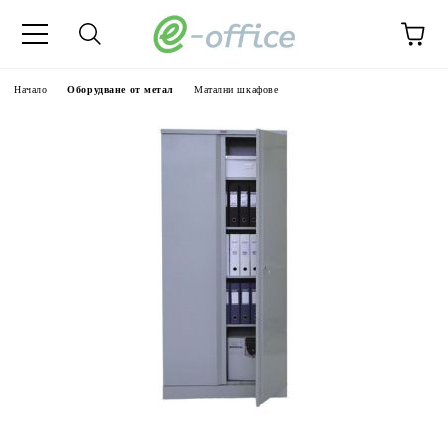
Начало
Оборудване от метал
Матални шкафове