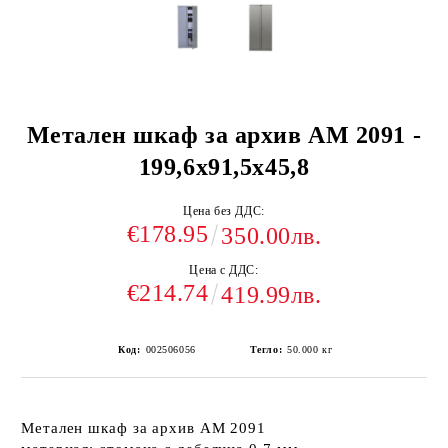
Метален шкаф за архив АМ 2091 -
199,6x91,5x45,8
Цена без ДДС:
€178.95
350.00лв.
Цена с ДДС:
€214.74
419.99лв.
Код:
002506056
Тегло:
50.000
кг
Метален шкаф за архив АМ 2091