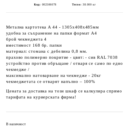
Код:
002506078
Тегло:
38.000
кг
Метална картотека A 44 - 1305x408x485мм
удобна за съхранение на папки формат A4
брой чекмеджета 4
вместимост 168 бр. папки
материал: cтомана с дебелина 0,8 мм.
прахово полимерно покритие - цвят: - сив RAL 7038
устройство против обръщане / отваря се само по едно
чекмедже /
максимално натоварване на чекмедже - 20кг
чекмеджетата се отварят напълно – 100%
Цената за доставка на този шкаф се калкулира спрямо
тарифата на куриерската фирма!
Добави в желани
В наличност