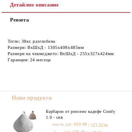
Детайлно описание
Ревюта
Тегло:
38кг. разглобена
Размери:
ВхШхД - 1305x408x485мм
Размери на чекмеджето:
ВхШхД - 255х327х424мм
Гаранция:
24 месеца
Нови продукти
Барбарон от рипсено кадифе Comfy
1.0 - сив
€63.00
Цена без ДДС:
123.22лв.