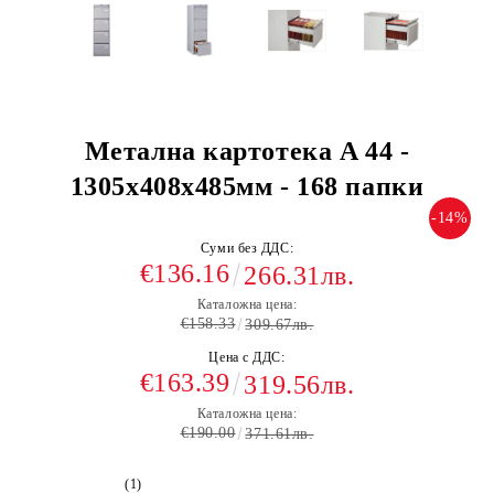
Метална картотека A 44 -
1305x408x485мм - 168 папки
-14%
Суми без ДДС:
€136.16
266.31лв.
Каталожна цена:
€158.33
309.67лв.
Цена с ДДС:
€163.39
319.56лв.
Каталожна цена:
€190.00
371.61лв.
(1)