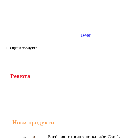
САМО ПОПЪЛНЕТЕ 2 ПОЛЕТА
Tweet
Ние ще се свържем с вас в рамките на работния ден.
Оцени продукта
Ревюта
Нови продукти
Барбарон от рипсено кадифе Comfy