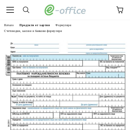
Начало
Продукти от хартия
Формуляри
Счетоводни, касови и банкови формуляри