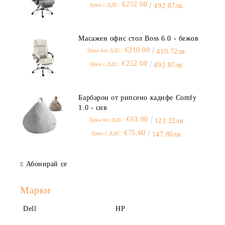
€252.00
Цена с ДДС:
492.87лв.
Масажен офис стол Boss 6.0 - бежов
€210.00
Цена без ДДС:
410.72лв.
€252.00
Цена с ДДС:
492.87лв.
Барбарон от рипсено кадифе Comfy
1.0 - сив
€63.00
Цена без ДДС:
123.22лв.
€75.60
Цена с ДДС:
147.86лв.
Абонирай се
Марки
Dell
HP