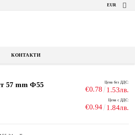
EUR
КОНТАКТИ
Цена без ДДС:
ат 57 mm Ф55
€0.78
1.53лв.
Цена с ДДС:
€0.94
1.84лв.