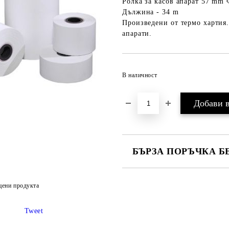
Ролка за касов апарат 57 mm
Дължина - 34 m
Произведени от термо хартия.
апарати.
В наличност
БЪРЗА ПОРЪЧКА Б
САМО ПОПЪЛНЕТЕ 2 ПОЛЕТА
цени продукта
Ние ще се свържем с вас в рамки
Tweet