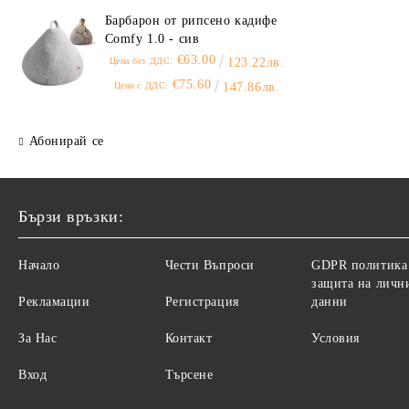
Барбарон от рипсено кадифе
Comfy 1.0 - сив
€63.00
Цена без ДДС:
123.22лв.
€75.60
Цена с ДДС:
147.86лв.
Абонирай се
Бързи връзки:
Начало
Чести Въпроси
GDPR политика
защита на личн
Рекламации
Регистрация
данни
За Нас
Контакт
Условия
Вход
Търсене