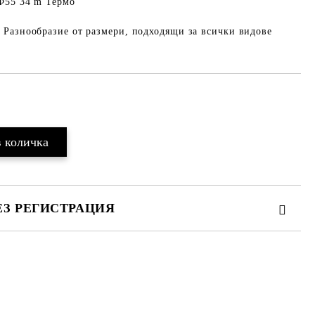
 Ф55 34 m Термо
 Разнообразие от размери, подходящи за всички видове
Добави в желани
ЕЗ РЕГИСТРАЦИЯ
те на работния ден.