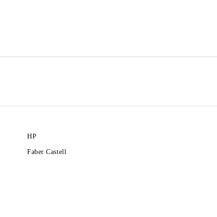
Ние ще се свържем с вас в рамки
HP
Faber Castell