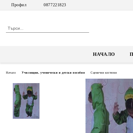
Профил
0877221823
НАЧАЛО
Начало
Училищни, ученически и детски пособия
Сценични костюми