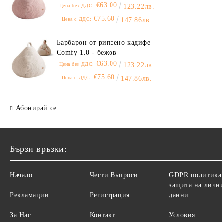
€63.00
Цена без ДДС:
123.22лв.
€75.60
Цена с ДДС:
147.86лв.
Барбарон от рипсено кадифе
Comfy 1.0 - бежов
€63.00
Цена без ДДС:
123.22лв.
€75.60
Цена с ДДС:
147.86лв.
Абонирай се
Бързи връзки:
Начало
Чести Въпроси
GDPR политика
защита на личн
Рекламации
Регистрация
данни
За Нас
Контакт
Условия