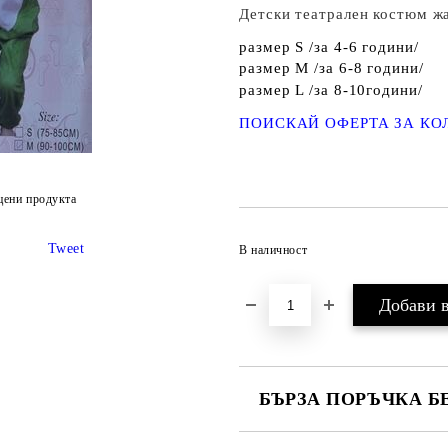
Детски театрален костюм ж
размер S /за 4-6 години/
размер M /за 6-8 години/
размер L /за 8-10години/
ПОИСКАЙ ОФЕРТА ЗА КО
цени продукта
Tweet
В наличност
БЪРЗА ПОРЪЧКА Б
САМО ПОПЪЛНЕТЕ 2 ПОЛЕТА