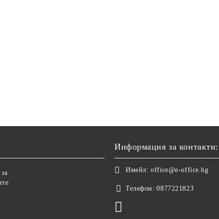
Информация за контакти:
Имейл:
office@e-office.bg
 за
ите
Телефон:
0877221823