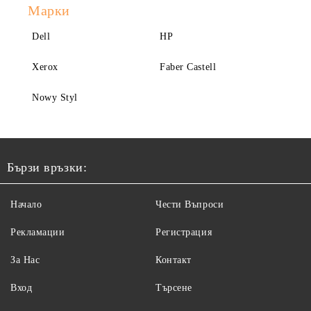
Марки
Dell
HP
Xerox
Faber Castell
Nowy Styl
Бързи връзки:
Начало
Чести Въпроси
Рекламации
Регистрация
За Нас
Контакт
Вход
Търсене