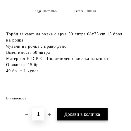
Код:
002711025
Тегло:
0.000
кг
Торби за смет на ролка с връв 50 литра 68х75 cm 15 броя
на ролка
Чували на ролка с право дъно
Вместимост: 50 литра
Материал H.D.P.E.- Полиетилен с висока плътност
Опаковка: 15 бр.
40 бр. = 1 чувал
Добави в желани
В наличност