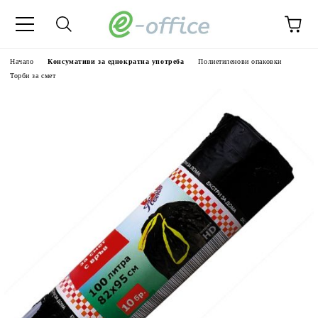
Начало
Консумативи за еднократна употреба
Полиетиленови опаковки
Торби за смет