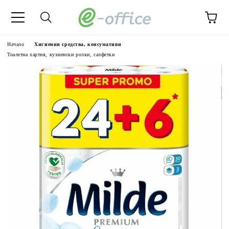
Начало
Хигиенни средства, консумативи
Тоалетна хартия, кухненски ролки, салфетки