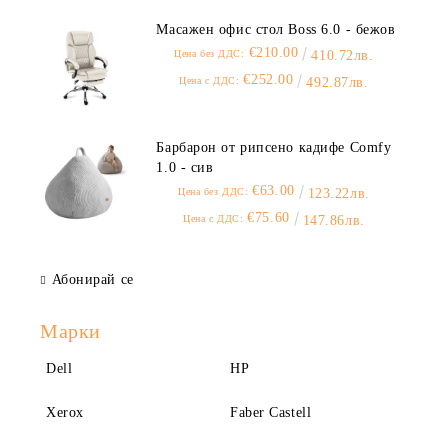
Масажен офис стол Boss 6.0 - бежов
€210.00
Цена без ДДС:
410.72лв.
€252.00
Цена с ДДС:
492.87лв.
Барбарон от рипсено кадифе Comfy
1.0 - сив
€63.00
Цена без ДДС:
123.22лв.
€75.60
Цена с ДДС:
147.86лв.
Абонирай се
Марки
Dell
HP
Xerox
Faber Castell