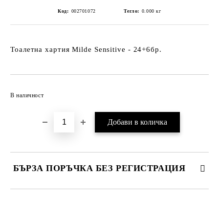
Код:
002701072
Тегло:
0.000
кг
Тоалетна хартия Milde Sensitive - 24+6бр.
Добави в желани
В наличност
БЪРЗА ПОРЪЧКА БЕЗ РЕГИСТРАЦИЯ
САМО ПОПЪЛНЕТЕ 2 ПОЛЕТА