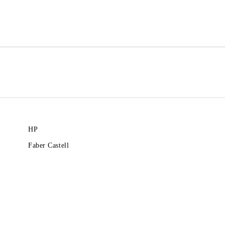
Ние ще се свържем с вас в рамки
HP
Faber Castell