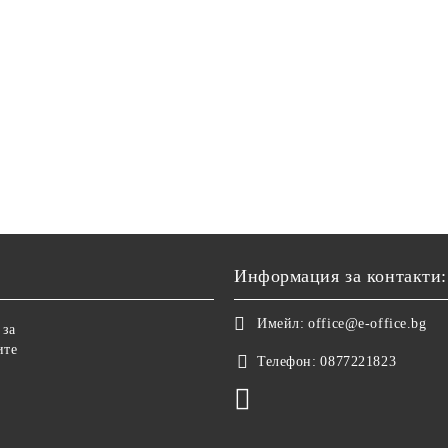
Информация за контакти:
Имейл:
office@e-office.bg
 за
ите
Телефон:
0877221823