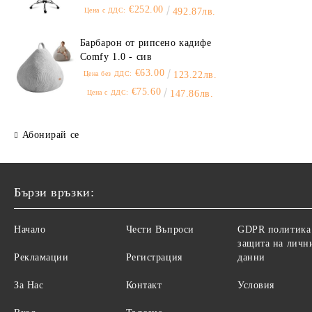
€252.00
Цена с ДДС:
492.87лв.
Барбарон от рипсено кадифе
Comfy 1.0 - сив
€63.00
Цена без ДДС:
123.22лв.
€75.60
Цена с ДДС:
147.86лв.
Абонирай се
Бързи връзки:
Начало
Чести Въпроси
GDPR политика
защита на личн
Рекламации
Регистрация
данни
За Нас
Контакт
Условия