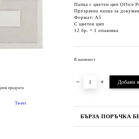
Папка с цветен цип Office P
Прозрачна папка за докуме
Формат: А5
С цветен цип
12 бр. = 1 опаковка
В наличност
цени продукта
Tweet
БЪРЗА ПОРЪЧКА Б
САМО ПОПЪЛНЕТЕ 2 ПОЛЕТА