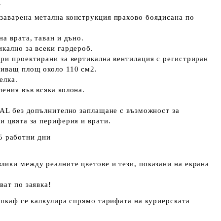
W
заварена метална конструкция прахово боядисана по
а врата, таван и дъно.
кално за всеки гардероб.
ри проектирани за вертикална вентилация с регистриран
риващ площ около 110 см2.
елка.
ения във всяка колона.
RAL без допълнително заплащане с възможност за
и цвята за периферия и врати.
5 работни дни
ики между реалните цветове и тези, показани на екрана
ват по заявка!
 шкаф се калкулира спрямо тарифата на куриерската