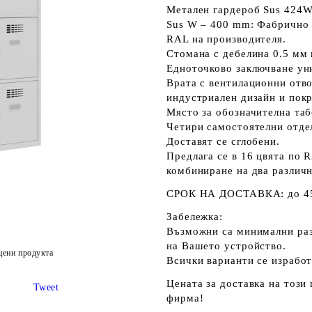
Метален гардероб Sus 424
Sus W – 400 mm: Фабрично 
RAL на производителя.
Стомана с дебелина 0.5 мм н
Едноточково заключване уни
Врата с вентилационни отво
индустриален дизайн и пок
Място за обозначителна таб
Четири самостоятелни отдел
Доставят се сглобени.
Предлага се в 16 цвята по 
комбиниране на два различн
СРОК НА ДОСТАВКА:
до 4
Забележка:
Възможни са минимални разл
на Вашето устройство.
цени продукта
Всички варианти се изработ
Цената за доставка на този
Tweet
фирма!