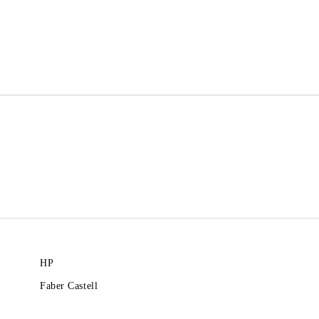
САМО ПОПЪЛНЕТЕ 2 ПОЛЕТА
Ние ще се свържем с вас в рамки
HP
Faber Castell