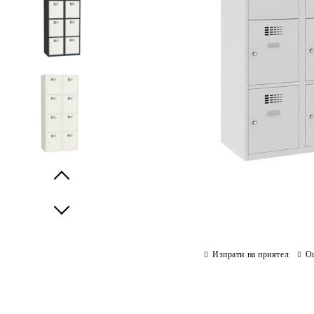
Prev
Next
Изпрати на приятел
О