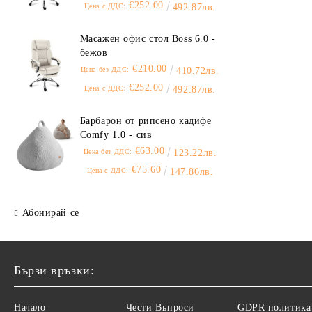
€252.00
Цена с ДДС:
492.87лв.
Масажен офис стол Boss 6.0 -
бежов
€210.00
Цена без ДДС:
410.72лв.
€252.00
Цена с ДДС:
492.87лв.
Барбарон от рипсено кадифе
Comfy 1.0 - сив
€63.00
Цена без ДДС:
123.22лв.
€75.60
Цена с ДДС:
147.86лв.
Абонирай се
Бързи връзки:
Начало
Чести Въпроси
GDPR политика