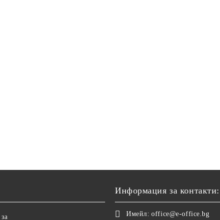
Информация за контакти:
Имейл:
office@e-office.bg
 за