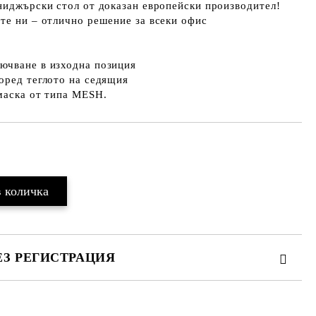
ниджърски стол от доказан европейски производител!
те ни – отлично решение за всеки офис
ючване в изходна позиция
оред теглото на седящия
маска от типа MESH.
Добави в желани
ЕЗ РЕГИСТРАЦИЯ