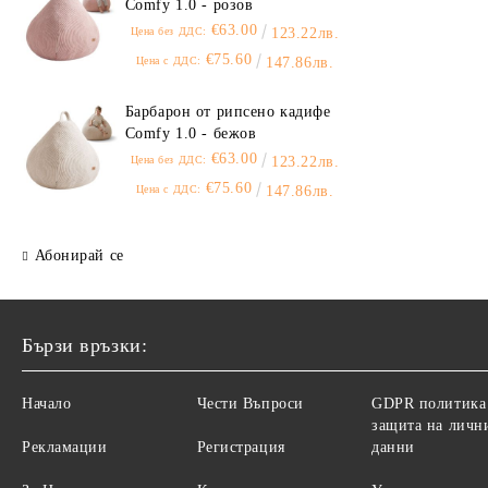
Comfy 1.0 - розов
€63.00
Цена без ДДС:
123.22лв.
€75.60
Цена с ДДС:
147.86лв.
Барбарон от рипсено кадифе
Comfy 1.0 - бежов
€63.00
Цена без ДДС:
123.22лв.
€75.60
Цена с ДДС:
147.86лв.
Абонирай се
Бързи връзки:
Начало
Чести Въпроси
GDPR политика
защита на личн
Рекламации
Регистрация
данни