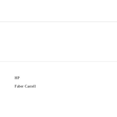
Ние ще се свържем с вас в рамки
HP
Faber Castell