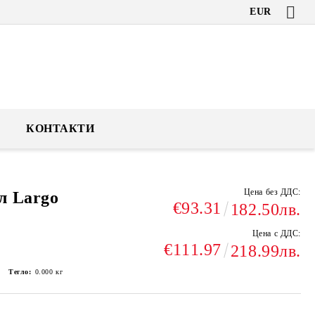
EUR
КОНТАКТИ
Цена без ДДС:
л Largo
€93.31
182.50лв.
Цена с ДДС:
€111.97
218.99лв.
Тегло:
0.000
кг