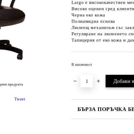
Largo e висококачествен ме
Високо оценен сред клиенти
Черна еко кожа
Полиамидна основа
Люлеещ механизъм със закл
Регулиране на люлеенето сп
Тапицерия от еко кожа и да
В наличност
цени продукта
Tweet
БЪРЗА ПОРЪЧКА Б
САМО ПОПЪЛНЕТЕ 2 ПОЛЕТА