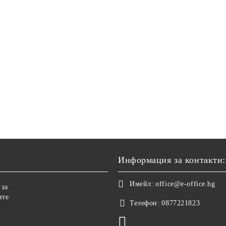
Информация за контакти:
Имейл:
office@e-office.bg
 за
ите
Телефон:
0877221823