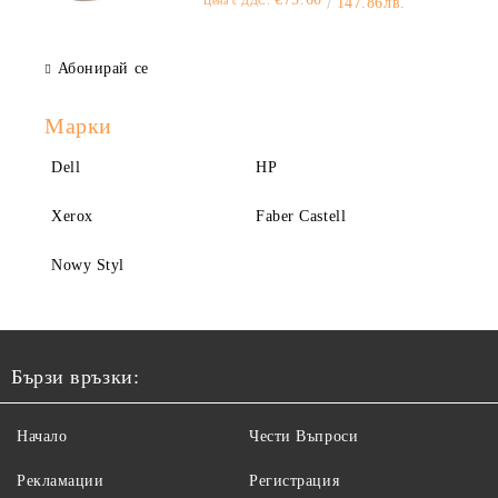
Цена с ДДС:
147.86лв.
Абонирай се
Марки
Dell
HP
Xerox
Faber Castell
Nowy Styl
Бързи връзки:
Начало
Чести Въпроси
Рекламации
Регистрация