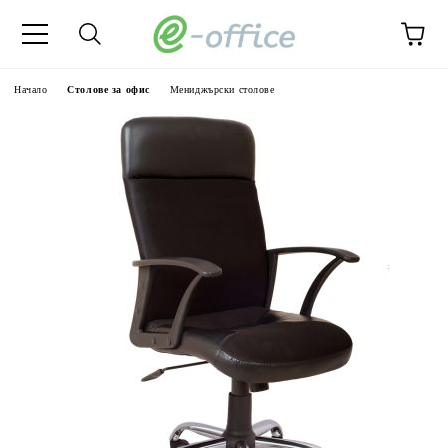
Начало
Столове за офис
Мениджърски столове