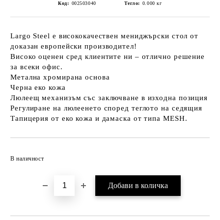
Код:
002503040
Тегло:
0.000
кг
Largo Steel e висококачествен мениджърски стол от
доказан европейски производител!
Високо оценен сред клиентите ни – отлично решение
за всеки офис.
Метална хромирана основа
Черна еко кожа
Люлеещ механизъм със заключване в изходна позиция
Регулиране на люлеенето според теглото на седящия
Тапицерия от еко кожа и дамаска от типа MESH.
Добави в желани
В наличност