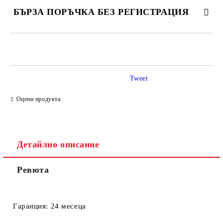
БЪРЗА ПОРЪЧКА БЕЗ РЕГИСТРАЦИЯ
САМО ПОПЪЛНЕТЕ 2 ПОЛЕТА
Tweet
Ние ще се свържем с вас в рамките на работния ден.
Оцени продукта
Детайлно описание
Ревюта
Гаранция:
24 месеца