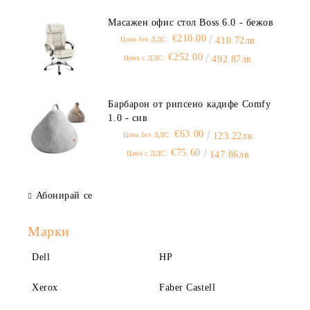
Масажен офис стол Boss 6.0 - бежов
€210.00
Цена без ДДС:
410.72лв.
€252.00
Цена с ДДС:
492.87лв.
Барбарон от рипсено кадифе Comfy
1.0 - сив
€63.00
Цена без ДДС:
123.22лв.
€75.60
Цена с ДДС:
147.86лв.
Абонирай се
Марки
Dell
HP
Xerox
Faber Castell