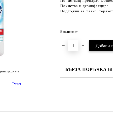
Почистващ препарат Domest
Почиства и дезинфекцира
Подходящ за фаянс, терако
В наличност
БЪРЗА ПОРЪЧКА Б
цени продукта
САМО ПОПЪЛНЕТЕ 2 ПОЛЕТА
Tweet
Ние ще се свържем с вас в рамки