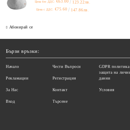
€63.00
Цена без ДДС:
123.22лв.
€75.60
Цена с ДДС:
147.86лв.
Абонирай се
Бързи връзки:
Начало
Чести Въпроси
GDPR политика
защита на личн
Рекламации
Регистрация
данни
За Нас
Контакт
Условия
Вход
Търсене