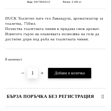
Код:
002706038-LV
Тегло:
0.000
кг
DUCK Тоалетно пате гел Лавандула, ароматизатор за
тоалетна, 750мл.
Почиства тоалетната чиния и придава свеж аромат.
Извитото гърло на опаковката позволява на гела да
достигне дори под ръба на тоалетната чиния.
Добави в желани
В наличност
БЪРЗА ПОРЪЧКА БЕЗ РЕГИСТРАЦИЯ
САМО ПОПЪЛНЕТЕ 2 ПОЛЕТА