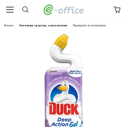
Начало
Хигиенни средства, консумативи
Препарати за почистване