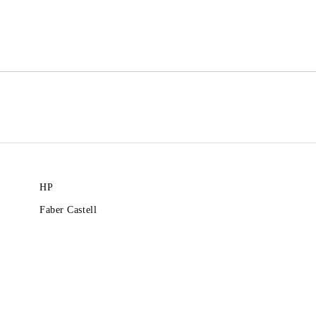
Ние ще се свържем с вас в рамки
HP
Faber Castell