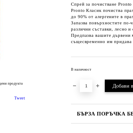
Спрей за почистване Pronto 
Pronto Класик почиства пра
до 90% от алергените в пра
Запазва повърхностите по-ч
различни съставки, лесно и
Предпазва вашите дървени м
същесвременно им придава 
В наличност
цени продукта
Tweet
БЪРЗА ПОРЪЧКА Б
САМО ПОПЪЛНЕТЕ 2 ПОЛЕТА