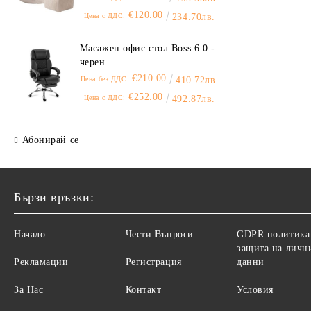
€120.00
Цена с ДДС:
234.70лв.
Масажен офис стол Boss 6.0 -
черен
€210.00
Цена без ДДС:
410.72лв.
€252.00
Цена с ДДС:
492.87лв.
Абонирай се
Бързи връзки:
Начало
Чести Въпроси
GDPR политика
защита на личн
Рекламации
Регистрация
данни
За Нас
Контакт
Условия