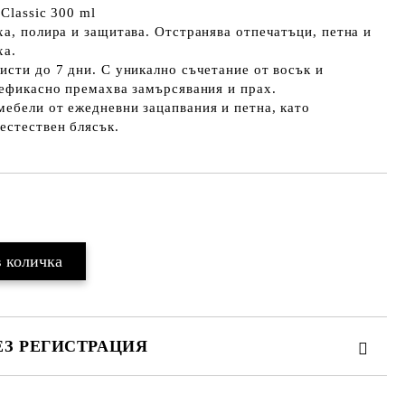
Classic 300 ml
ха, полира и защитава. Отстранява отпечатъци, петна и
ха.
исти до 7 дни. С уникално съчетание от восък и
 ефикасно премахва замърсявания и прах.
ебели от ежедневни зацапвания и петна, като
естествен блясък.
Добави в желани
ЕЗ РЕГИСТРАЦИЯ