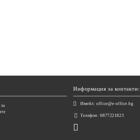
Информация за контакти:
Имейл:
office@e-office.bg
 за
ите
Телефон:
0877221823