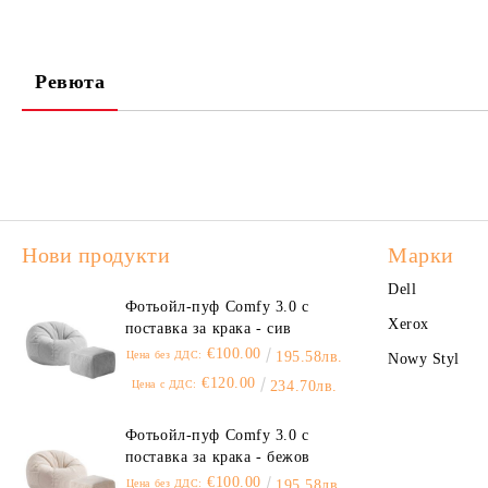
Ревюта
Нови продукти
Марки
Dell
Фотьойл-пуф Comfy 3.0 с
Xerox
поставка за крака - сив
€100.00
Цена без ДДС:
195.58лв.
Nowy Styl
€120.00
Цена с ДДС:
234.70лв.
Фотьойл-пуф Comfy 3.0 с
поставка за крака - бежов
€100.00
Цена без ДДС:
195.58лв.