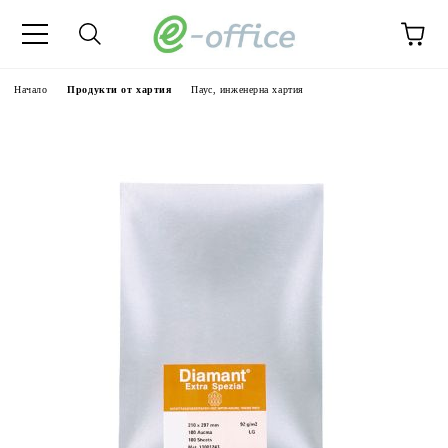
Начало
Продукти от хартия
Паус, инженерна хартия