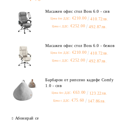
Масажен офис стол Boss 6.0 - сив
€210.00
Цена без ДДС:
410.72лв.
€252.00
Цена с ДДС:
492.87лв.
Масажен офис стол Boss 6.0 - бежов
€210.00
Цена без ДДС:
410.72лв.
€252.00
Цена с ДДС:
492.87лв.
Барбарон от рипсено кадифе Comfy
1.0 - сив
€63.00
Цена без ДДС:
123.22лв.
€75.60
Цена с ДДС:
147.86лв.
Абонирай се